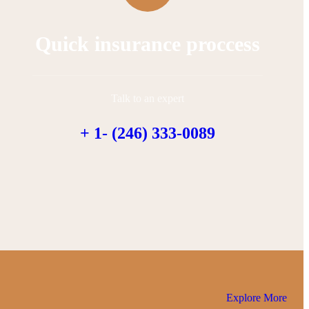
Quick insurance proccess
Talk to an expert
+ 1- (246) 333-0089
Explore More