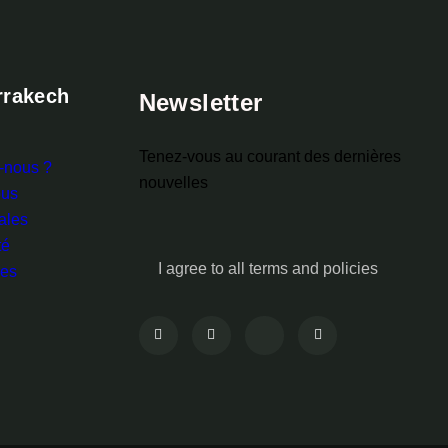
rakech
Newsletter
Tenez-vous au courant des dernières
-nous ?
nouvelles
ous
ales
té
I agree to all terms and policies
les