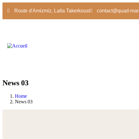
Route d'Amizmiz, Lalla Takerkoust
contact@quad-mar
News 03
Home
News 03