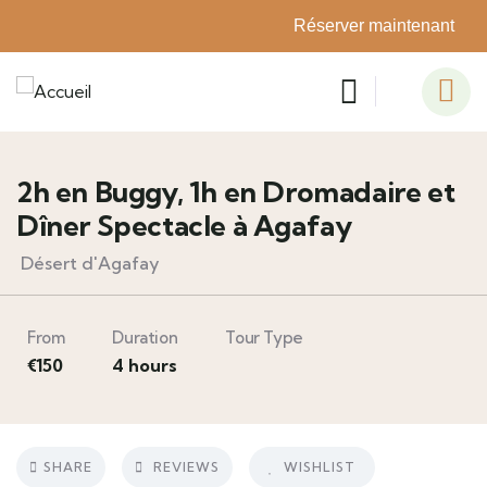
Réserver maintenant
5
2h en Buggy, 1h en Dromadaire et
Dîner Spectacle à Agafay
Désert d'Agafay
From
Duration
Tour Type
€
150
4 hours
SHARE
REVIEWS
WISHLIST