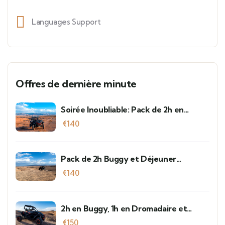
Languages Support
Offres de dernière minute
Soirée Inoubliable: Pack de 2h en
Buggy et Dîner Spectacle à Agafay
€
140
Pack de 2h Buggy et Déjeuner
Traditionnel à Agafay
€
140
2h en Buggy, 1h en Dromadaire et
Dîner Spectacle à Agafay
€
150