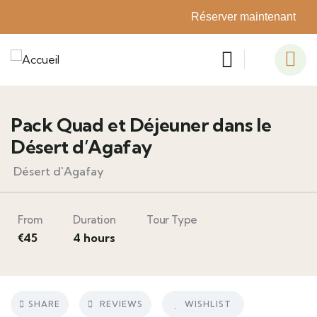
Réserver maintenant
2
Pack Quad et Déjeuner dans le
Désert d’Agafay
Désert d'Agafay
From
Duration
Tour Type
€
45
4 hours
SHARE
REVIEWS
WISHLIST