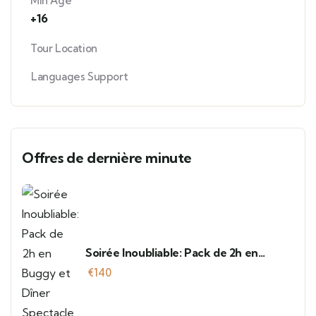
Min Age
+16
Tour Location
Languages Support
Offres de dernière minute
Soirée Inoubliable: Pack de 2h en
Buggy et Dîner Spectacle à Agafay
€
140