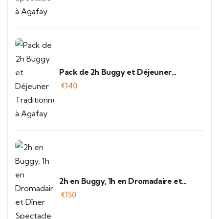
Pack de 2h Buggy et Déjeuner
Traditionnel à Agafay
€
140
2h en Buggy, 1h en Dromadaire et
Dîner Spectacle à Agafay
€
150